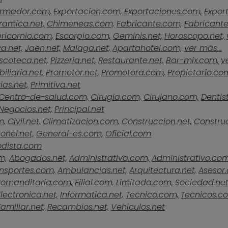
rmador.com,
Exportacion.com,
Exportaciones.com,
Expor
ramica.net,
Chimeneas.com,
Fabricante.com,
Fabricante
ricornio.com,
Escorpio.com,
Geminis.net,
Horoscopo.net,
a.net,
Jaen.net,
Malaga.net,
Apartahotel.com,
ver más...
scoteca.net,
Pizzeria.net,
Restaurante.net,
Bar-mix.com,
v
iliaria.net,
Promotor.net,
Promotora.com,
Propietario.co
ias.net,
Primitiva.net
Centro-de-salud.com,
Cirugia.com,
Cirujano.com,
Dentist
Negocios.net,
Principal.net
m,
Civil.net,
Climatizacion.com,
Construccion.net,
Construc
onel.net,
General-es.com,
Oficial.com
odista.com
m,
Abogados.net,
Administrativa.com,
Administrativo.com
nsportes.com,
Ambulancias.net,
Arquitectura.net,
Asesor
omanditaria.com,
Filial.com,
Limitada.com,
Sociedad.net
Electronica.net,
Informatica.net,
Tecnico.com,
Tecnicos.c
Familiar.net,
Recambios.net,
Vehiculos.net