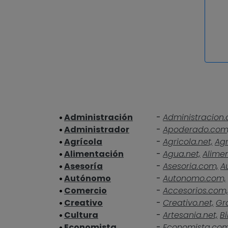
Administración
-
Administracion.
Administrador
-
Apoderado.com
Agrícola
-
Agricola.net,
Agr
Alimentación
-
Agua.net,
Alime
Asesoría
-
Asesoria.com,
A
Autónomo
-
Autonomo.com,
Comercio
-
Accesorios.com,
Creativo
-
Creativo.net,
Gra
Cultura
-
Artesania.net,
Bi
Economista
-
Economista.co