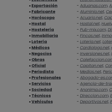
Exportación
-
Aduanas.com,
A
Fabricante
-
Aluminio.net,
Ce
Horóscopo
-
Acuario.net,
Cap
Hostal
-
Hostal.net,
Huelv
Hostelería
-
Pub-mix.com,
Di
Inmobiliaria
-
Fincas.net,
Inmob
Lotería
-
Loteria.net,
Loter
Médicos
-
Cardiologo.net,
Negocios
-
Inversiones.net,
Obras
-
Calefaccion.co
Oficial
-
Capitan.net,
Cor
Periodista
-
Medios.net,
Peri
Profesionales
-
Abogado-es.co
Servicios
-
Agencia-de-tra
Sociedad
-
Anonima.com,
C
Técnicos
-
Direccion.com,
Vehículos
-
Deportivos.net,