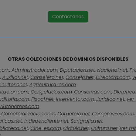
Contáctanos
OTRAS COLECCIONES DE DOMINIOS DISPONIBLES
com,
Administrador.com,
Diputacion.net,
Nacional.net,
Pr
,
Auxiliar.net,
Consejero.net,
Consejo.net,
Directora.com,
v
icultor.com,
Agricultura-es.com
ntacion.com,
Congelados.com,
Conservas.com,
Dietetica
uditoria.com,
Fiscal.net,
Interventor.com,
Juridica.net,
ver 
Autonomos.com
Comercializacion.com,
Comercio.net,
Compras-es.com,
ficas.net,
Independiente.net,
Serigrafia.net
blioteca.net,
Cine-es.com,
Circulo.net,
Cultura.net,
ver más
m