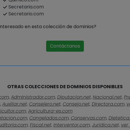
Secretaria.com
Secretario.com
Interesado en esta colección de dominios?
Contáctanos
OTRAS COLECCIONES DE DOMINIOS DISPONIBLES
com,
Administrador.com,
Diputacion.net,
Nacional.net,
Pr
,
Auxiliar.net,
Consejero.net,
Consejo.net,
Directora.com,
v
icultor.com,
Agricultura-es.com
ntacion.com,
Congelados.com,
Conservas.com,
Dietetica
uditoria.com,
Fiscal.net,
Interventor.com,
Juridica.net,
ver 