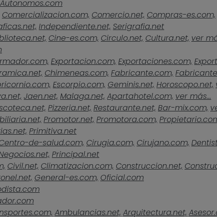
Autonomos.com
Comercializacion.com,
Comercio.net,
Compras-es.com,
ficas.net,
Independiente.net,
Serigrafia.net
blioteca.net,
Cine-es.com,
Circulo.net,
Cultura.net,
ver más
m
rmador.com,
Exportacion.com,
Exportaciones.com,
Expor
ramica.net,
Chimeneas.com,
Fabricante.com,
Fabricante
ricornio.com,
Escorpio.com,
Geminis.net,
Horoscopo.net,
a.net,
Jaen.net,
Malaga.net,
Apartahotel.com,
ver más...
scoteca.net,
Pizzeria.net,
Restaurante.net,
Bar-mix.com,
v
iliaria.net,
Promotor.net,
Promotora.com,
Propietario.co
ias.net,
Primitiva.net
Centro-de-salud.com,
Cirugia.com,
Cirujano.com,
Dentist
Negocios.net,
Principal.net
m,
Civil.net,
Climatizacion.com,
Construccion.net,
Construc
onel.net,
General-es.com,
Oficial.com
odista.com
ador.com
nsportes.com,
Ambulancias.net,
Arquitectura.net,
Asesor