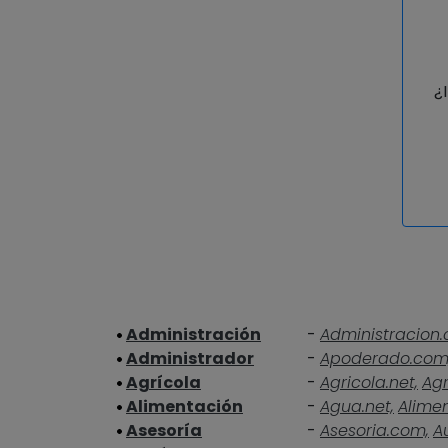
¿
Administración
-
Administracion.
Administrador
-
Apoderado.com
Agrícola
-
Agricola.net,
Agr
Alimentación
-
Agua.net,
Alime
Asesoría
-
Asesoria.com,
A