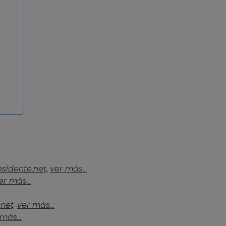
esidente.net,
ver más...
er más...
.net,
ver más...
más...