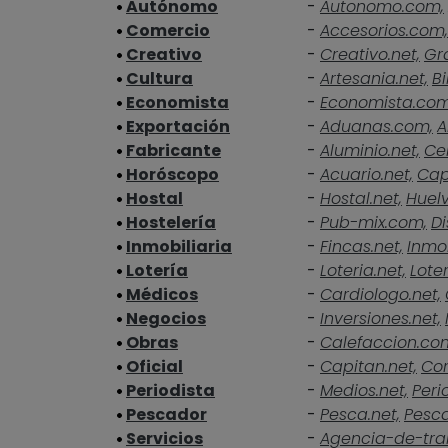
Autónomo
-
Autonomo.com,
Comercio
-
Accesorios.com,
Creativo
-
Creativo.net,
Gra
Cultura
-
Artesania.net,
Bi
Economista
-
Economista.co
Exportación
-
Aduanas.com,
A
Fabricante
-
Aluminio.net,
Ce
Horóscopo
-
Acuario.net,
Cap
Hostal
-
Hostal.net,
Huelv
Hostelería
-
Pub-mix.com,
Di
Inmobiliaria
-
Fincas.net,
Inmob
Lotería
-
Loteria.net,
Loter
Médicos
-
Cardiologo.net,
Negocios
-
Inversiones.net,
Obras
-
Calefaccion.co
Oficial
-
Capitan.net,
Cor
Periodista
-
Medios.net,
Peri
Pescador
-
Pesca.net,
Pesc
Servicios
-
Agencia-de-tra